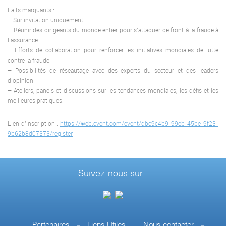
Faits marquants :
– Sur invitation uniquement
– Réunir des dirigeants du monde entier pour s’attaquer de front à la fraude à
l’assurance
– Efforts de collaboration pour renforcer les initiatives mondiales de lutte
contre la fraude
– Possibilités de réseautage avec des experts du secteur et des leaders
d’opinion
– Ateliers, panels et discussions sur les tendances mondiales, les défis et les
meilleures pratiques.
Lien d’inscription :
https://web.cvent.com/event/dbc9c4b9-99eb-45be-9f23-
9b62b8d07373/register
Suivez-nous sur :
Partenaires
Liens Utiles
Nous contacter