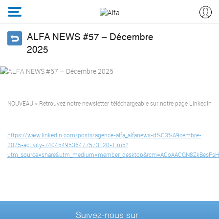
ALFA NEWS #57 – Décembre
2025
NOUVEAU > Retrouvez notre newsletter téléchargeable sur notre page LinkedIn
:
https://www.linkedin.com/posts/agence-alfa_alfanews-d%C3%A9cembre-
2025-activity-7404549536477573120-1Im5?
utm_source=share&utm_medium=member_desktop&rcm=ACoAACQN8ZkBesFsH
Suivez-nous sur :